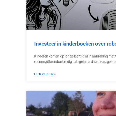
Investeer in kinderboeken over robo
Kinderen komen op jonge leeftijd al in aanraking met 
(concept)kerndoelen digitale geletterdheid vastgestel
LEES VERDER »