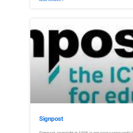
Signpost
Signpost, opgericht in 1998, is een toonaangevende le