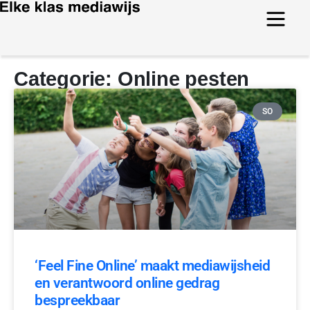
Categorie: Online pesten
SO
‘Feel Fine Online’ maakt mediawijsheid
en verantwoord online gedrag
bespreekbaar