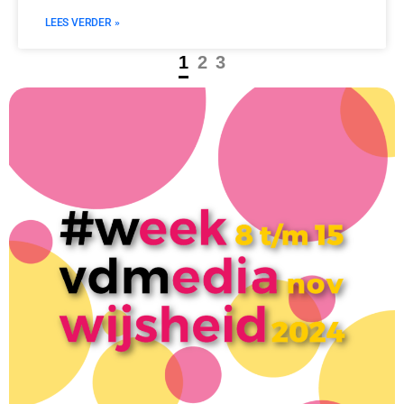
LEES VERDER »
1
2
3