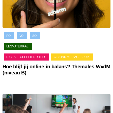
PO
VO
SO
LESMATERIAAL
DIGITALE GELETTERDHEID
GEZOND MEDIAGEBRUIK
Hoe blijf jij online in balans? Themales WvdM
(niveau B)