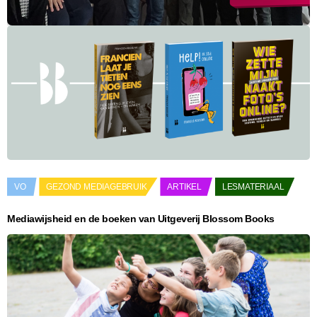
VO
GEZOND MEDIAGEBRUIK
ARTIKEL
LESMATERIAAL
Mediawijsheid en de boeken van Uitgeverij Blossom Books