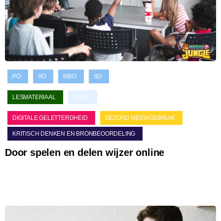
PO
VO
MBO
SO
LESMATERIAAL
GAME
DIGITALE GELETTERDHEID
GEZOND MEDIAGEBRUIK
KRITISCH DENKEN EN BRONBEOORDELING
Door spelen en delen wijzer online