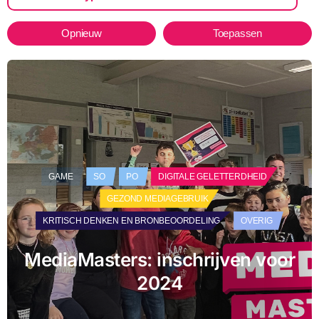
Opnieuw
Toepassen
GAME
SO
PO
DIGITALE GELETTERDHEID
GEZOND MEDIAGEBRUIK
KRITISCH DENKEN EN BRONBEOORDELING
OVERIG
MediaMasters: inschrijven voor
2024