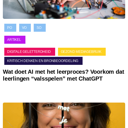
PO
VO
SO
ARTIKEL
DIGITALE GELETTERDHEID
GEZOND MEDIAGEBRUIK
KRITISCH DENKEN EN BRONBEOORDELING
Wat doet AI met het leerproces? Voorkom dat
leerlingen “valsspelen” met ChatGPT