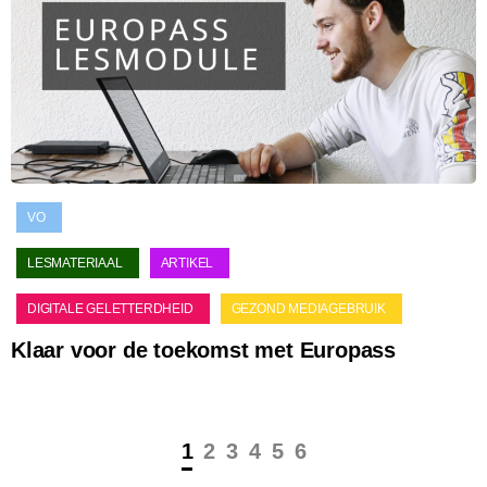
VO
LESMATERIAAL
ARTIKEL
DIGITALE GELETTERDHEID
GEZOND MEDIAGEBRUIK
Klaar voor de toekomst met Europass
1
2
3
4
5
6